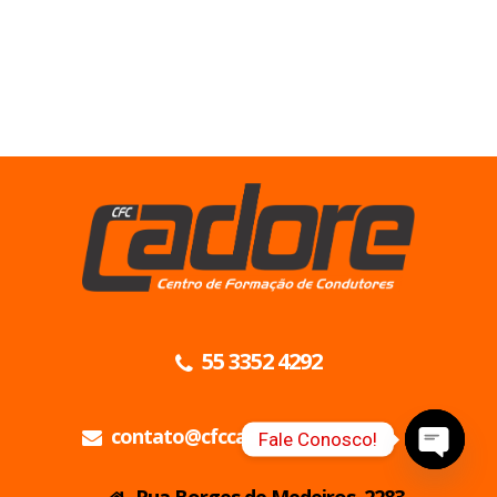
55 3352 4292
contato@cfccadore.com.br
Fale Conosco!
Open
Rua Borges de Medeiros, 2283 -
chaty